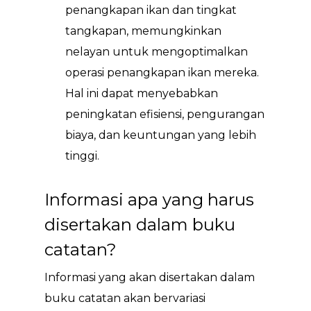
penangkapan ikan dan tingkat
tangkapan, memungkinkan
nelayan untuk mengoptimalkan
operasi penangkapan ikan mereka.
Hal ini dapat menyebabkan
peningkatan efisiensi, pengurangan
biaya, dan keuntungan yang lebih
tinggi.
Informasi apa yang harus
disertakan dalam buku
catatan?
Informasi yang akan disertakan dalam
buku catatan akan bervariasi