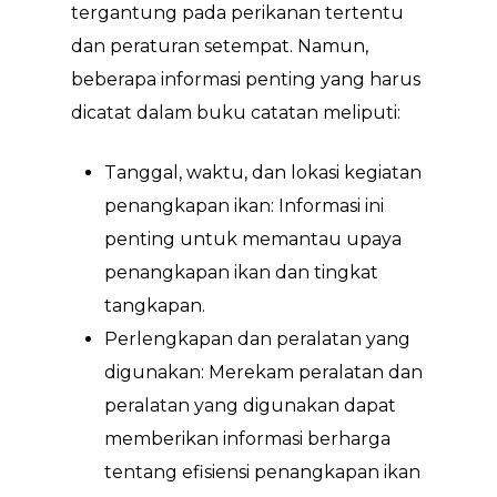
tergantung pada perikanan tertentu
dan peraturan setempat. Namun,
beberapa informasi penting yang harus
dicatat dalam buku catatan meliputi:
Tanggal, waktu, dan lokasi kegiatan
penangkapan ikan: Informasi ini
penting untuk memantau upaya
penangkapan ikan dan tingkat
tangkapan.
Perlengkapan dan peralatan yang
digunakan: Merekam peralatan dan
peralatan yang digunakan dapat
memberikan informasi berharga
tentang efisiensi penangkapan ikan