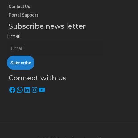
Contact Us
Portal Support
Subscribe news letter
Email
Connect with us
Facebook
WhatsApp
LinkedIn
Instagram
YouTube