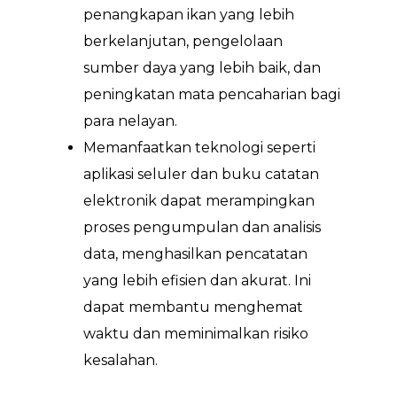
penangkapan ikan yang lebih
berkelanjutan, pengelolaan
sumber daya yang lebih baik, dan
peningkatan mata pencaharian bagi
para nelayan.
Memanfaatkan teknologi seperti
aplikasi seluler dan buku catatan
elektronik dapat merampingkan
proses pengumpulan dan analisis
data, menghasilkan pencatatan
yang lebih efisien dan akurat. Ini
dapat membantu menghemat
waktu dan meminimalkan risiko
kesalahan.