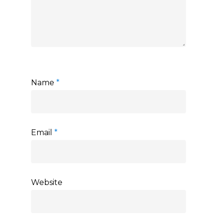
Name
*
Email
*
Website